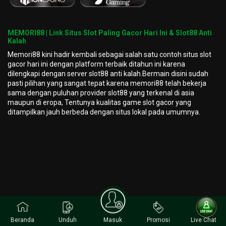
MEMORI88 | Link Situs Slot Paling Gacor Hari Ini & Slot88 Anti
Kalah
Memori88 kini hadir kembali sebagai salah satu contoh situs slot
gacor hari ini dengan platform terbaik ditahun ini karena
dilengkapi dengan server slot88 anti kalah.Bermain disini sudah
pasti pilihan yang sangat tepat karena memori88 telah bekerja
sama dengan puluhan provider slot88 yang terkenal di asia
maupun di eropa, Tentunya kualitas game slot gacor yang
ditampilkan jauh berbeda dengan situs lokal pada umumnya.
Beranda
Unduh
Masuk
Promosi
Live Chat